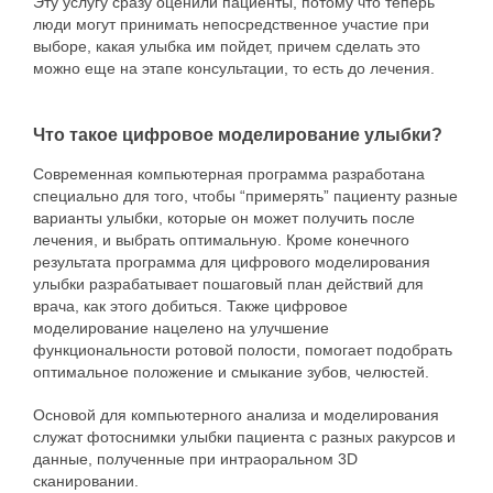
Эту услугу сразу оценили пациенты, потому что теперь
детальному плану лечения, который любезно
люди могут принимать непосредственное участие при
В клинике Eurodental можна установить все
составят наши доктора.
выборе, какая улыбка им пойдет, причем сделать это
виды брекетов начиная от обычных
можно еще на этапе консультации, то есть до лечения.
металлокерамических до брекетов с
многопетлевой дугой.
Что такое цифровое моделирование улыбки?
Брекеты с многопетлевой дугой помогают
справится с самыми тяжелыми случаями
Современная компьютерная программа разработана
неправильного прикуса и избежать
специально для того, чтобы “примерять” пациенту разные
оперативного вмешательства.
варианты улыбки, которые он может получить после
лечения, и выбрать оптимальную. Кроме конечного
Также в нашей клинике вам могут предложить
результата программа для цифрового моделирования
лечение неправильно прикуса элайнерами.
улыбки разрабатывает пошаговый план действий для
врача, как этого добиться. Также цифровое
моделирование нацелено на улучшение
функциональности ротовой полости, помогает подобрать
оптимальное положение и смыкание зубов, челюстей.
Основой для компьютерного анализа и моделирования
служат фотоснимки улыбки пациента с разных ракурсов и
данные, полученные при интраоральном 3D
сканировании.