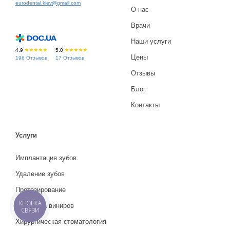
eurodental.kiev@gmail.com
О нас
Врачи
Наши услуги
4.9
5.0
Цены
196 Отзывов
17 Отзывов
Отзывы
Блог
Контакты
Услуги
Имплантация зубов
Удаление зубов
Протезирование
КНОПКА
Установка виниров
СВЯЗИ
Хирургическая стоматология