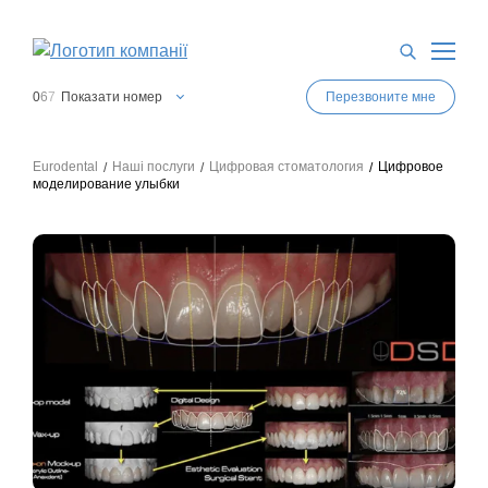
0
6
7
Показати номер
Перезвоните мне
0
6
7
Показати номер
0
6
3
Показати номер
Eurodental
Наші послуги
Цифровая стоматология
Цифровое
моделирование улыбки
0
6
3
Показати номер
0
4
4
Показати номер