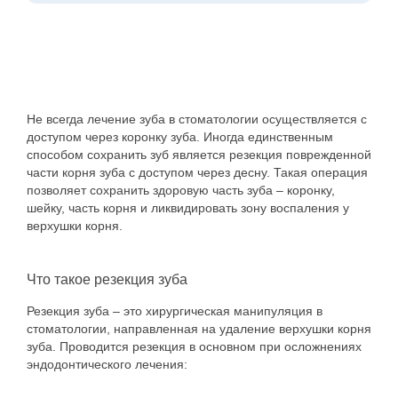
здоровое питание. В день процедуры
Продолжительность жизни зуба после
рекомендуется не употреблять пищу за
операции зависит от качества лечения и
несколько часов.
соблюдения пациентом рекомендаций.
Успешная апикоэктомия значительно повышает
шансы сохранить зуб на много лет. Важно
поддерживать тщательную гигиену, избегать
Не всегда лечение зуба в стоматологии осуществляется с
перегрузки прооперированного участка и
доступом через коронку зуба. Иногда единственным
регулярно проходить контрольные осмотры у
способом сохранить зуб является резекция поврежденной
стоматолога.
части корня зуба с доступом через десну. Такая операция
позволяет сохранить здоровую часть зуба – коронку,
шейку, часть корня и ликвидировать зону воспаления у
верхушки корня.
Что такое резекция зуба
Резекция зуба – это хирургическая манипуляция в
стоматологии, направленная на удаление верхушки корня
зуба. Проводится резекция в основном при осложнениях
эндодонтического лечения: