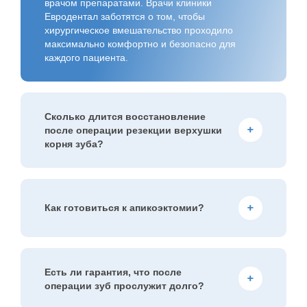
врачом препаратами. Врачи клиники
Евродентал заботятся о том, чтобы
хирургическое вмешательство проходило
максимально комфортно и безопасно для
каждого пациента.
Сколько длится восстановление
после операции резекции верхушки
корня зуба?
Первые неприятные симптомы после
вмешательства обычно исчезают через 3-5
дней. Раннее заживление длится около 7-10
Как готовиться к апикоэктомии?
дней, когда проходит отек и дискомфорт.
Полное восстановление костной ткани после
резекции верхушки корня зуба происходит в
Перед резекцией корня зуба пациенту делают
течение трех месяцев и контролируется врачом
КТ, чтобы оценить очаг воспаления и план
на осмотрах.
вмешательства. До апикоэктомии важно
Есть ли гарантия, что после
предварительно запломбировать корневые
операции зуб прослужит долго?
каналы, соблюдать гигиену полости рта и