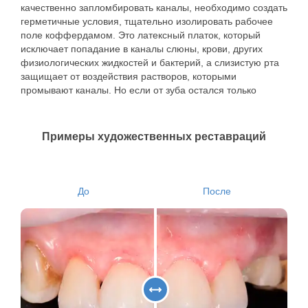
качественно запломбировать каналы, необходимо создать
герметичные условия, тщательно изолировать рабочее
поле коффердамом. Это латексный платок, который
исключает попадание в каналы слюны, крови, других
физиологических жидкостей и бактерий, а слизистую рта
защищает от воздействия растворов, которыми
промывают каналы. Но если от зуба остался только
корень и небольшая часть стенки, коффердам
невозможно закрепить в нужном положении. В таких
случаях сначала выполняется реконструкция стенок, а
Примеры художественных реставраций
середина коронки не заполняется, чтоб оставить доступ к
каналам.
Проведение реставрации перед чисткой и
До
После
пломбированием каналов позволяет сразу после
завершения этого этапа поставить пломбу и сохранить
герметичность зуба. При нарушении герметичности в
корневые каналы может проникать инфекция, которая
вызывает рецидив эндодонтических заболеваний. Чтоб
предупредить механическое разрушение
восстановленного зуба, его рекомендуется в кратчайшие
сроки накрыть коронкой.