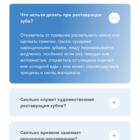
Что нельзя делать при реставрации
зуба?
Откажитесь от привычки раскалывать орехи или
щелкать семечки, грызть сухарики
нарощенными зубами, пищу пережевывайте
медленно, особенно если она твердая или
волокнистая, откажитесь от слишком горячей
или холодной еды – она может спровоцировать
трещины и сколы материала.
Сколько служит художественная
реставрация зубов?
Средний срок службы – 3-5 лет, при бережном
уходе и щадящих жевательных нагрузках
реставрация может прослужить до 7 лет. Чтобы
Сколько времени занимает
композитные материалы выглядели эстетично
процедура реставрации?