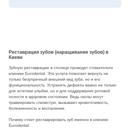
вида зуба.
Выбор материалов основывается на их
свойствах. Самый доступный по цене –
композитный материал. При небольших
дефектах в коронковой части достаточно
композитного материала (пломбы), для
дефектов среднего размера подходит
керамика, а существенное разрушение
реставрируется как цирконием, так и
Реставрация зубов (наращивание зубов) в
Киеве
керамикой.
Зубную реставрацию в столице проводят стоматологи
клиники Eurodental. Эта услуга помогает вернуть не
только безупречный внешний вид зуба, но и его
функциональность. Устранять дефекты важно не только
для эстетики улыбки, но и для поддержания ротовой
полости в здоровом состоянии. Ведь сколы могут
травмировать слизистую, вызывают кровоточивость,
болезненность и воспаление.
Почему стоит реставрировать зуб именно в клинике
Eurodental: