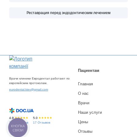
Реставрация перед эндодонтическим лечением
Пациентам
Врачи клиники Евродентал работают по
европейским протоколам.
Главная
eurodental.kiev@gmail.com
О нас
Врачи
Наши услуги
4.9
5.0
Цены
196 Отзывов
17 Отзывов
КНОПКА
СВЯЗИ
Отзывы