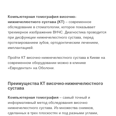
— Керамические брекеты;
Также необходимо пройти чистку зубов с
помощью Air Flow.
— Сапфировые брекеты;
Компьютерная томография височно-
нижнечелюстного сустава (КТ)
– современное
В клинике Eurodental есть врачи всех
— Лингвальные брекеты;
обследование в стоматологии, которое показывает
специализаций. И каждого пациента перед
трехмерное изображение ВНЧС. Диагностика проводится
— Самолигирующие брекеты;
установкой брекетов, есть возможность пройти
при дисфункции нижнечелюстного сустава, перед
обследование, выявить и пролечить все свои
протезированием зубов, ортодонтическим лечением,
— Брекеты с многопетлевой дугой.
зубные проблемы, в одном месте, согласно
имплантацией.
детальному плану лечения, который любезно
В клинике Eurodental можна установить все
составят наши доктора.
Пройти КТ височно-нижнечелюстного сустава в Киеве на
виды брекетов начиная от обычных
современном оборудовании можно в клинике
металлокерамических до брекетов с
«Евродентал» на Оболони.
многопетлевой дугой.
Брекеты с многопетлевой дугой помогают
Преимущества КТ височно-нижнечелюстного
справится с самыми тяжелыми случаями
сустава
неправильного прикуса и избежать
оперативного вмешательства.
Компьютерная томография
– самый точный и
информативный метод обследования височно
Также в нашей клинике вам могут предложить
нижнечелюстного сустава. Из множества снимков,
лечение неправильно прикуса элайнерами.
сделанных в трех плоскостях и под разными углами,