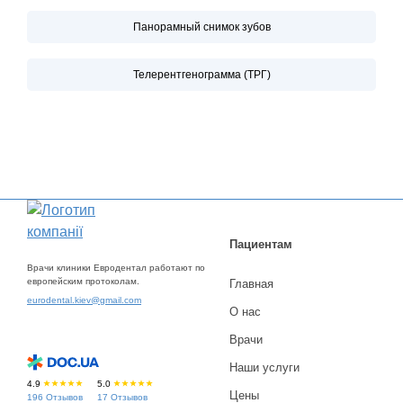
Панорамный снимок зубов
Телерентгенограмма (ТРГ)
Пациентам
Врачи клиники Евродентал работают по
европейским протоколам.
Главная
eurodental.kiev@gmail.com
О нас
Врачи
Наши услуги
4.9
5.0
Цены
196 Отзывов
17 Отзывов