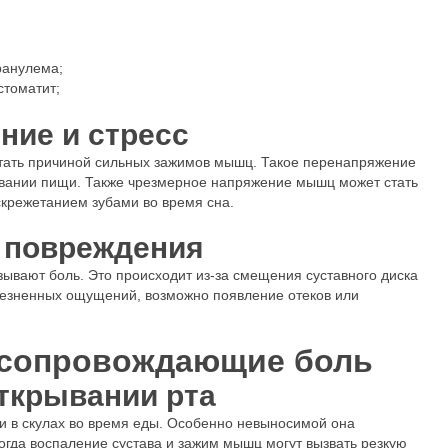
гранулема;
 стоматит;
ие и стресс
тать причиной сильных зажимов мышц. Такое перенапряжение
ывании пищи. Также чрезмерное напряжение мышц может стать
крежетанием зубами во время сна.
 повреждения
зывают боль. Это происходит из-за смещения суставного диска
олезненных ощущений, возможно появление отеков или
 сопровождающие боль
ткрывании рта
 в скулах во время еды. Особенно невыносимой она
огда воспаление сустава и зажим мышц могут вызвать резкую