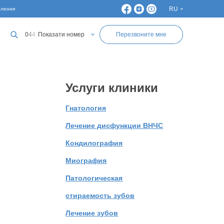
RU
еления
UA
0
4
4
Показати номер
Перезвоните мне
0
6
7
Показати номер
0
6
3
Показати номер
0
6
3
Показати номер
Услуги клиники
0
4
4
Показати номер
Гнатология
Лечение дисфункции ВНЧС
Кондилография
Миография
Патологическая
стираемость зубов
Лечение зубов