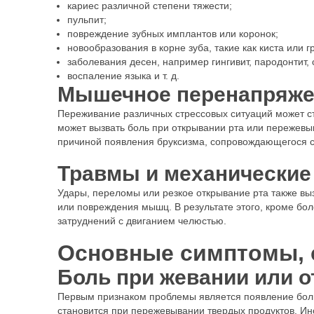
кариес различной степени тяжести;
пульпит;
повреждение зубных имплантов или коронок;
новообразования в корне зуба, такие как киста или 
заболевания десен, например гингивит, пародонтит,
воспаление языка и т. д.
Мышечное перенапряжен
Переживание различных стрессовых ситуаций может с
может вызвать боль при открывании рта или пережев
причиной появления бруксизма, сопровождающегося с
Травмы и механические
Удары, переломы или резкое открывание рта также вы
или повреждения мышц. В результате этого, кроме б
затруднений с двиганием челюстью.
Основные симптомы,
Боль при жевании или о
Первым признаком проблемы является появление боли
становится при пережевывании твердых продуктов. Ин