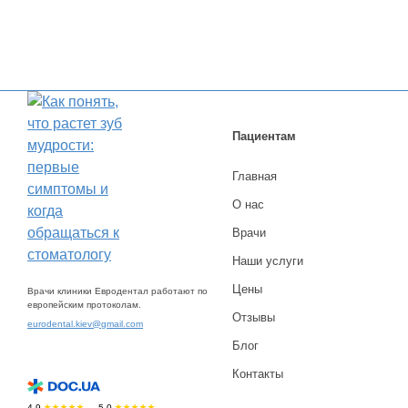
индивидуален для разных людей. Иногда этот
процесс занимает около 3 месяцев и почти
безболезнен. Однако у некоторых эрупция
третьих моляров может растянуться и длиться
1-2 года.
Пациентам
Главная
О нас
Врачи
Наши услуги
Цены
Врачи клиники Евродентал работают по
европейским протоколам.
Отзывы
eurodental.kiev@gmail.com
Блог
Контакты
4.9
5.0