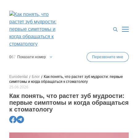
0
6
7
Показати номер
Перезвоните мне
0
6
7
Показати номер
0
6
3
Показати номер
Eurodental
Блог
Как понять, что растет зуб мудрости: первые
симптомы и когда обращаться к стоматологу
0
6
3
Показати номер
25.06.2026
0
4
4
Показати номер
Как понять, что растет зуб мудрости:
первые симптомы и когда обращаться
к стоматологу