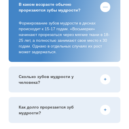
В каком возрасте обычно
прорезаются зубы мудрости?
Формирование зубов мудрости в деснах
происходит к 15-17 годам. «Восьмерки»
начинают прорезаться через мягкие ткани в 18-
25 лет, а полностью занимают свое место к 30
годам. Однако в отдельных случаях их рост
может задержаться.
Сколько зубов мудрости у
человека?
Полный набор зубов мудрости насчитывает 4
единицы. Однако не у всех людей вырастают
все «восьмерки». Иногда человек может
Как долго прорезается зуб
прожить всю жизнь с непрорезавшимися
мудрости?
зубами мудрости, что не считается патологией.
Срок прорезывания каждой «восьмерки»