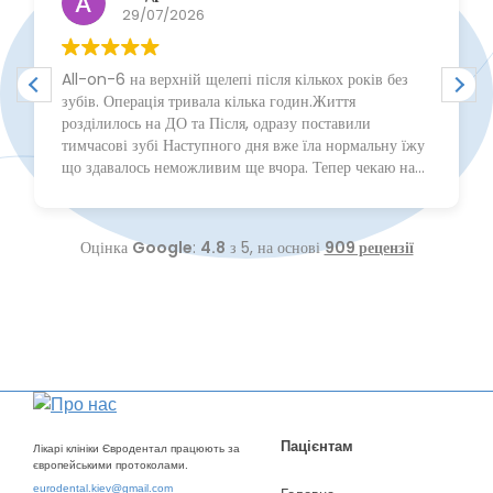
29/07/2026
All-on-6 на верхній щелепі після кількох років без
зубів. Операція тривала кілька годин.Життя
розділилось на ДО та Після, одразу поставили
тимчасові зубі Наступного дня вже їла нормальну їжу
що здавалось неможливим ще вчора. Тепер чекаю на
постійне протезування. Згодом відпишу.
Оцінка
Google
:
4.8
з 5,
на основі
909 рецензії
Пацієнтам
Лікарі клініки Євродентал працюють за
європейськими протоколами.
eurodental.kiev@gmail.com