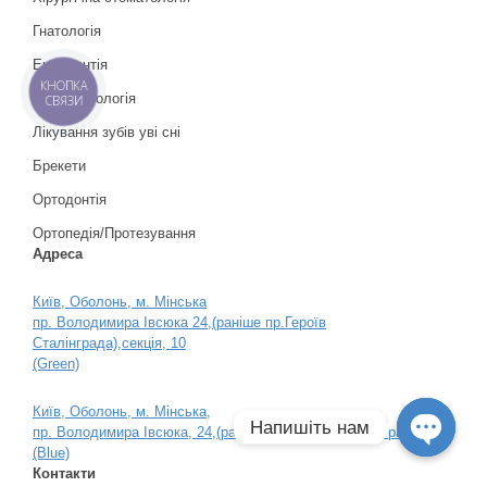
Гнатологія
Ендодонтія
КНОПКА
Пародонтологія
СВЯЗИ
Лікування зубів уві сні
Брекети
Ортодонтія
Ортопедія/Протезування
Адреса
Київ, Оболонь, м. Мінська
пр. Володимира Івсюка 24,(раніше пр.Героїв
Сталінграда),секція, 10
(Green)
Київ, Оболонь, м. Мінська,
Напишіть нам
пр. Володимира Івсюка, 24,(раніше пр. Героїв Сталінграда)
(Blue)
Open
Контакти