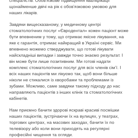
спеціалістів. Обов’язкове підвищення кваліфікації
щонайменше двічі на рік є обов’язковою умовою для
наших лікарів.
Завдяки вищесказаному, у медичному центрі
стоматологічних послуг «Євродентал» кожен пацієнт може
бути впевненим у тому, що отримає якісне лікування, на
яке є гарантія, отримає найкращий в Україні сервіс. Ми
впевнено можемо стверджувати, що готові лікувати
найскладніші випадки і завжди точно знаємо результат. І
він може бути лише позитивним. Ми готові надати
комплекс стоматологічних послуг для всіх членів сім’ї. І
всіх наших пацієнтів ми лікуємо так, щоб вони більше
ніколи не стикалися із хворобами та проблемами із
зубами. Можливо, саме завдяки такому підходу до нас
направляють пацієнтів з інших клінік та стоматологічних
кабінетів.
Нам приємно бачити здорові яскраві красиві посмішки
наших пацієнтів, зустрічаючи їх на вулицях, у театрах,
торгових центрах, на масових заходах, бачити їх по
телевізору або коли вони приходять на регулярні
професійні чищення та огляди.