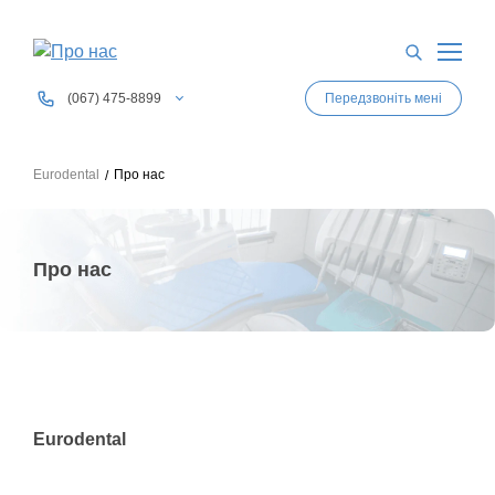
0
6
7
Показати номер
Передзвоніть мені
0
6
7
Показати номер
0
6
3
Показати номер
Eurodental
Про нас
0
6
3
Показати номер
0
4
4
Показати номер
Про нас
Eurodental