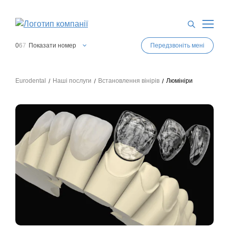
0
6
7
Показати номер
Передзвоніть мені
0
6
7
Показати номер
0
6
3
Показати номер
Eurodental
Наші послуги
Встановлення вінірів
Люмініри
0
6
3
Показати номер
0
4
4
Показати номер