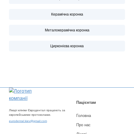
Керамічна коронка
Металокерамічна коронка
Цирконієва коронка
Пацієнтам
Лікарі клініки Євродентал працюють за
європейськими протоколами.
Головна
eurodental.kiev@gmail.com
Про нас