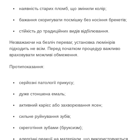
наявність старих пломб, що змінили колір;
бажання скоригувати посмішку без носіння брекетів;
стійкість до традиційних видів відбілювання.
Незважаючи на безліч переваг, установка люмінірів
підходить не всім. Перед початком процедур важливо
враховувати можливі обмеження.
Протипоказання:
серйозні патології прикусу;
дуже стоншена емаль;
активний карієс або захворювання ясен;
сильне руйнування зубів;
скреготіння зубами (бруксизм);
алергічні реакції на матеріали, що використовуються