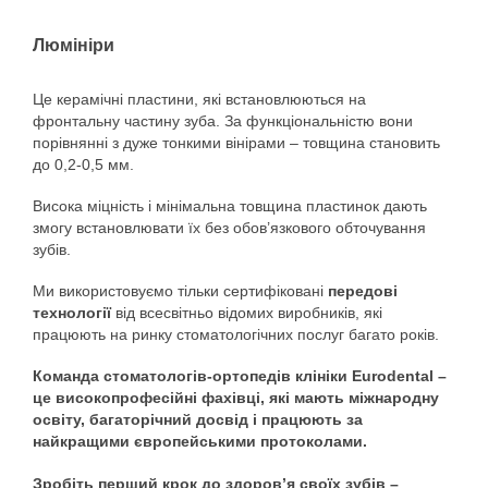
Люмініри
Це керамічні пластини, які встановлюються на
фронтальну частину зуба. За функціональністю вони
порівнянні з дуже тонкими вінірами – товщина становить
до 0,2-0,5 мм.
Висока міцність і мінімальна товщина пластинок дають
змогу встановлювати їх без обов’язкового обточування
зубів.
Ми використовуємо тільки сертифіковані
передові
технології
від всесвітньо відомих виробників, які
працюють на ринку стоматологічних послуг багато років.
Команда стоматологів-ортопедів клініки Eurodental –
це високопрофесійні фахівці, які мають міжнародну
освіту, багаторічний досвід і працюють за
найкращими європейськими протоколами.
Зробіть перший крок до здоров’я своїх зубів –