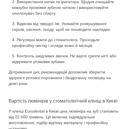
Використання нитки та іригатора. Щодня очищайте
міжзубні проміжки зубною ниткою і використовуйте
ополіскувач без спирту.
Відмова від твердої їжі. Уникайте розкушування
горіхів, насіння, льоду, щоб не пошкодити накладки.
Регулярні візити до стоматолога. Проходьте
професійну чистку і огляди кожні 6 місяців.
Контроль шкідливих звичок. Не варто гризти нігті або
відкривати упаковки зубами.
Дотримання цих рекомендацій допоможе зберегти
здоров’я ротової порожнини і бездоганну посмішку на
довгі роки.
Вартість люмінірів у стоматологічній клініці в Києві
У клініці Eurodental в Києві ціна люмініра на зуб становить
від 22 600 гривень. Це включає індивідуальне
виготовлення, підбір відтінку матеріалу і професійну
установку.