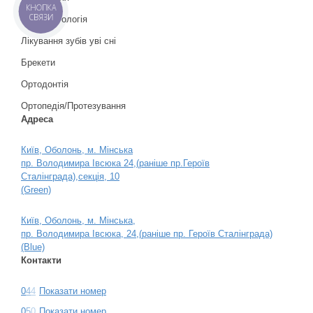
КНОПКА
СВЯЗИ
Пародонтологія
Лікування зубів уві сні
Брекети
Ортодонтія
Ортопедія/Протезування
Адреса
Київ, Оболонь, м. Мінська
пр. Володимира Івсюка 24,(раніше пр.Героїв
Сталінграда),секція, 10
(Green)
Київ, Оболонь, м. Мінська,
пр. Володимира Івсюка, 24,(раніше пр. Героїв Сталінграда)
(Blue)
Контакти
0
4
4
Показати номер
0
5
0
Показати номер