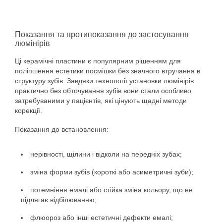
Показання та протипоказання до застосування
люмінірів
Ці керамічні пластини
є популярним рішенням для
поліпшення естетики посмішки без значного втручання в
структуру зубів. Завдяки технології установки
люмінірів
практично без обточування зубів
вони стали особливо
затребуваними у пацієнтів, які цінують щадні методи
корекції.
Показання до встановлення:
нерівності, щілини і відколи на передніх зубах;
зміна форми зубів (короткі або асиметричні зуби);
потемніння емалі або стійка зміна кольору, що не
підлягає відбілюванню;
флюороз або інші естетичні дефекти емалі;